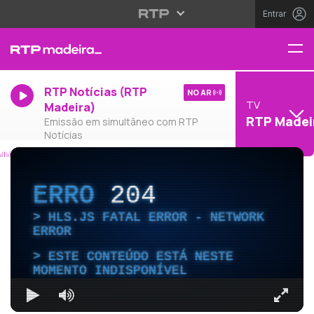
Entrar
RTP Notícias (RTP
NO AR
TV
Madeira)
RTP Madei
Emissão em simultâneo com RTP
Notícias
ERRO
204
HLS.JS FATAL ERROR - NETWORK
ERROR
ESTE CONTEÚDO ESTÁ NESTE
MOMENTO INDISPONÍVEL