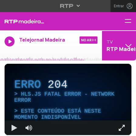
Entrar
Telejornal Madeira
NO AR
TV
RTP Madei
ERRO
204
HLS.JS FATAL ERROR - NETWORK
ERROR
ESTE CONTEÚDO ESTÁ NESTE
MOMENTO INDISPONÍVEL