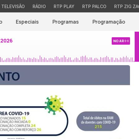
TELEVISÃO
RÁDIO
RTP PLAY
RTP PALCO
RTP ZIG ZA
o
Especiais
Programas
Programação
 2026
NO AR