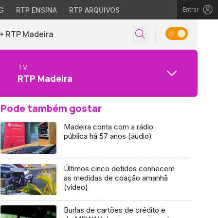
G
RTP ENSINA
RTP ARQUIVOS
Entrar
+ RTP Madeira
TV
RTP Madeira
Pode também gostar
Madeira conta com a rádio
pública há 57 anos (áudio)
Últimos cinco detidos conhecem
as medidas de coação amanhã
(vídeo)
Burlas de cartões de crédito e