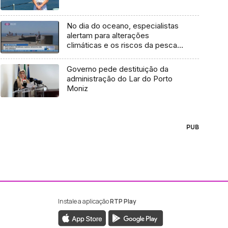
No dia do oceano, especialistas
alertam para alterações
climáticas e os riscos da pesca
intensiva (Vídeo)
Governo pede destituição da
administração do Lar do Porto
Moniz
PUB
Instale a aplicação
RTP Play
ebook da RTP Madeira
nstagram da RTP Madeira