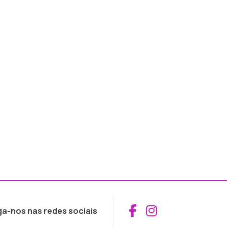
Aceder ao Fac
Aceder ao I
ga-nos nas redes sociais