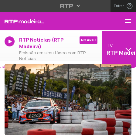
Entrar
RTP Notícias (RTP
NO AR
TV
Madeira)
RTP Madei
Emissão em simultâneo com RTP
Notícias