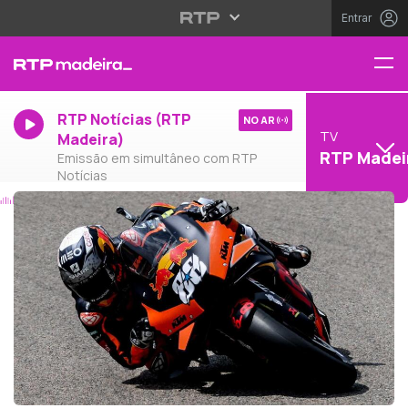
Entrar
RTP Notícias (RTP
NO AR
TV
Madeira)
RTP Madei
Emissão em simultâneo com RTP
Notícias