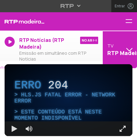
Entrar
RTP Notícias (RTP
NO AR
TV
Madeira)
RTP Madei
Emissão em simultâneo com RTP
Notícias
ERRO
204
HLS.JS FATAL ERROR - NETWORK
ERROR
ESTE CONTEÚDO ESTÁ NESTE
MOMENTO INDISPONÍVEL