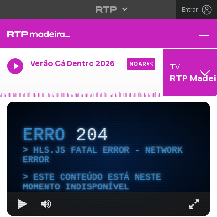
Entrar
Verão Cá Dentro 2026
NO AR
TV
RTP Madei
ERRO
204
HLS.JS FATAL ERROR - NETWORK
ERROR
ESTE CONTEÚDO ESTÁ NESTE
MOMENTO INDISPONÍVEL