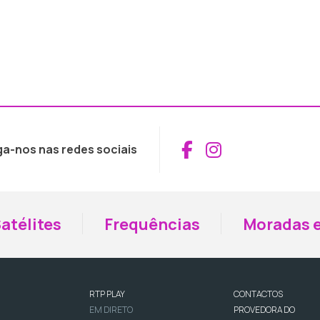
Aceder ao Fac
Aceder ao I
ga-nos nas redes sociais
atélites
Frequências
Moradas e
RTP PLAY
CONTACTOS
EM DIRETO
PROVEDORA DO