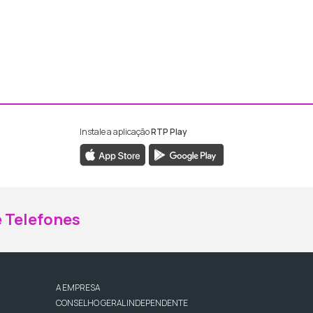
Instale a aplicação
RTP Play
ebook da RTP Madeira
nstagram da RTP Madeira
 Telefones
A EMPRESA
CONSELHO GERAL INDEPENDENTE