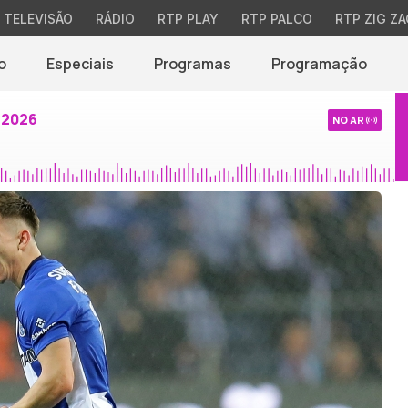
TELEVISÃO
RÁDIO
RTP PLAY
RTP PALCO
RTP ZIG ZA
o
Especiais
Programas
Programação
 2026
NO AR