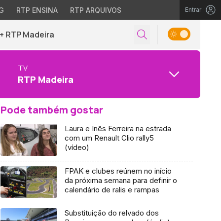
G
RTP ENSINA
RTP ARQUIVOS
Entrar
+ RTP Madeira
TV
RTP Madeira
Pode também gostar
Laura e Inês Ferreira na estrada
com um Renault Clio rally5
(vídeo)
FPAK e clubes reúnem no início
da próxima semana para definir o
calendário de ralis e rampas
Substituição do relvado dos