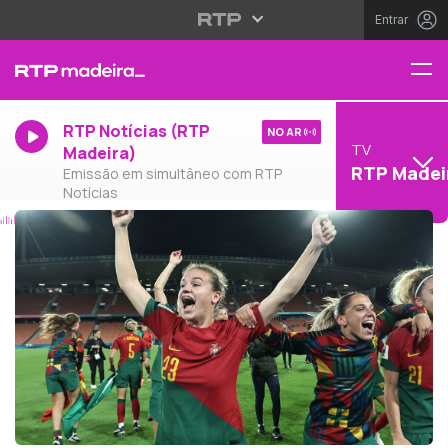
Entrar
RTP Notícias (RTP
NO AR
TV
Madeira)
RTP Madei
Emissão em simultâneo com RTP
Notícias