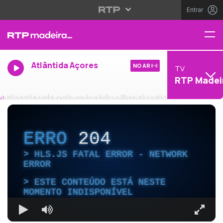
Entrar
Atlântida Açores
NO AR
TV
RTP Madei
ERRO
204
HLS.JS FATAL ERROR - NETWORK
ERROR
ESTE CONTEÚDO ESTÁ NESTE
MOMENTO INDISPONÍVEL