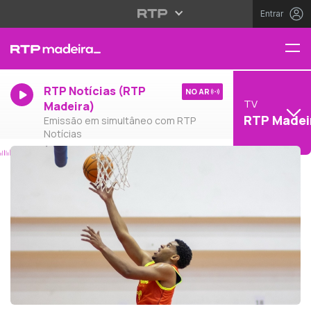
Entrar
RTP Notícias (RTP
NO AR
TV
Madeira)
RTP Madei
Emissão em simultâneo com RTP
Notícias