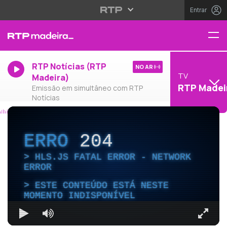
Entrar
RTP Notícias (RTP
NO AR
TV
Madeira)
RTP Madei
Emissão em simultâneo com RTP
Notícias
ERRO
204
HLS.JS FATAL ERROR - NETWORK
ERROR
ESTE CONTEÚDO ESTÁ NESTE
MOMENTO INDISPONÍVEL