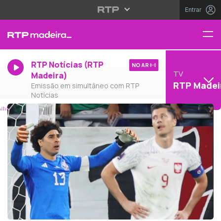
Entrar
RTP Notícias (RTP
NO AR
TV
Madeira)
RTP Madei
Emissão em simultâneo com RTP
Notícias