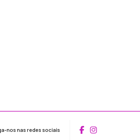
Aceder ao Fac
Aceder ao I
ga-nos nas redes sociais