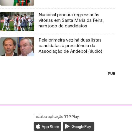
Nacional procura regressar às
vitórias em Santa Maria da Feira,
num jogo de candidatos
Pela primeira vez há duas listas
candidatas à presidência da
Associação de Andebol (áudio)
PUB
Instale a aplicação
RTP Play
ebook da RTP Madeira
nstagram da RTP Madeira