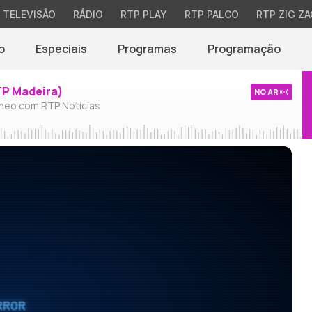
TELEVISÃO
RÁDIO
RTP PLAY
RTP PALCO
RTP ZIG ZA
o
Especiais
Programas
Programação
TP Madeira)
NO AR
neo com RTP Notícias
RROR