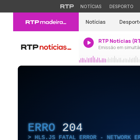
NOTÍCIAS
DESPORTO
Notícias
Desport
RTP Notícias (R
Emissão em simultâ
ERRO
204
HLS.JS FATAL ERROR - NETWORK E