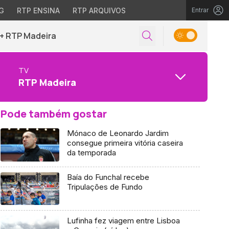
G
RTP ENSINA
RTP ARQUIVOS
Entrar
+ RTP Madeira
TV
RTP Madeira
Pode também gostar
Mónaco de Leonardo Jardim
consegue primeira vitória caseira
da temporada
Baía do Funchal recebe
Tripulações de Fundo
Lufinha fez viagem entre Lisboa