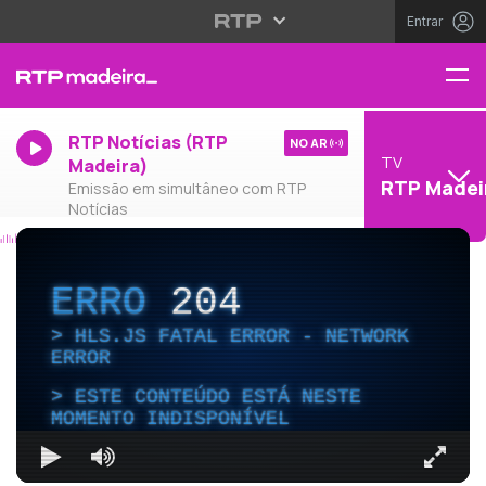
Entrar
RTP Notícias (RTP
NO AR
TV
Madeira)
RTP Madei
Emissão em simultâneo com RTP
Notícias
ERRO
204
HLS.JS FATAL ERROR - NETWORK
ERROR
ESTE CONTEÚDO ESTÁ NESTE
MOMENTO INDISPONÍVEL