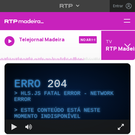
Entrar
Telejornal Madeira
NO AR
TV
RTP Madei
ERRO
204
HLS.JS FATAL ERROR - NETWORK
ERROR
ESTE CONTEÚDO ESTÁ NESTE
MOMENTO INDISPONÍVEL