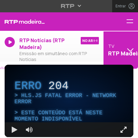
Entrar
RTP Notícias (RTP
NO AR
TV
Madeira)
RTP Madei
Emissão em simultâneo com RTP
Notícias
ERRO
204
HLS.JS FATAL ERROR - NETWORK
ERROR
ESTE CONTEÚDO ESTÁ NESTE
MOMENTO INDISPONÍVEL