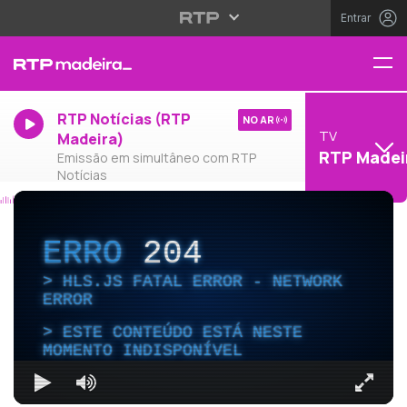
Entrar
RTP Notícias (RTP
NO AR
TV
Madeira)
RTP Madei
Emissão em simultâneo com RTP
Notícias
ERRO
204
HLS.JS FATAL ERROR - NETWORK
ERROR
ESTE CONTEÚDO ESTÁ NESTE
MOMENTO INDISPONÍVEL