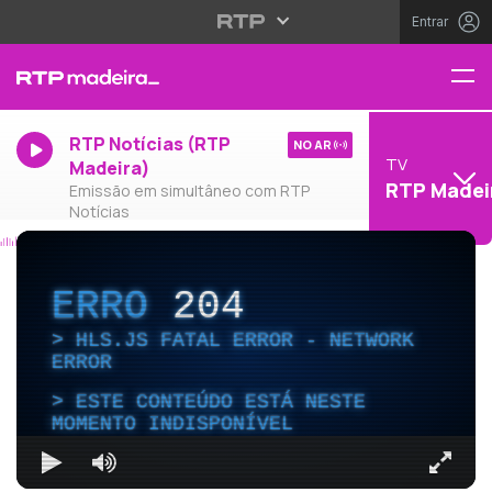
Entrar
RTP Notícias (RTP
NO AR
TV
Madeira)
RTP Madei
Emissão em simultâneo com RTP
Notícias
ERRO
204
HLS.JS FATAL ERROR - NETWORK
ERROR
ESTE CONTEÚDO ESTÁ NESTE
MOMENTO INDISPONÍVEL