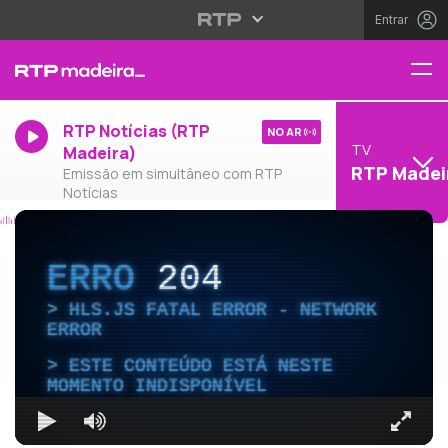
Entrar
RTP Notícias (RTP
NO AR
TV
Madeira)
RTP Madei
Emissão em simultâneo com RTP
Notícias
ERRO
204
HLS.JS FATAL ERROR - NETWORK
ERROR
ESTE CONTEÚDO ESTÁ NESTE
MOMENTO INDISPONÍVEL