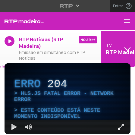
Entrar
RTP Notícias (RTP
NO AR
TV
Madeira)
RTP Madei
Emissão em simultâneo com RTP
Notícias
ERRO
204
HLS.JS FATAL ERROR - NETWORK
ERROR
ESTE CONTEÚDO ESTÁ NESTE
MOMENTO INDISPONÍVEL