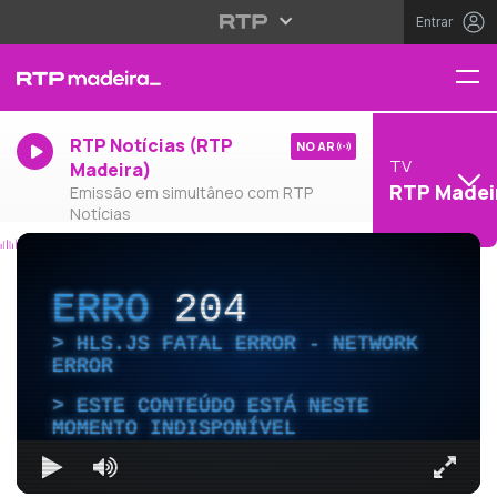
Entrar
RTP Notícias (RTP
NO AR
TV
Madeira)
RTP Madei
Emissão em simultâneo com RTP
Notícias
ERRO
204
HLS.JS FATAL ERROR - NETWORK
ERROR
ESTE CONTEÚDO ESTÁ NESTE
MOMENTO INDISPONÍVEL