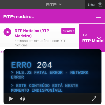
Entrar
RTP Notícias (RTP
NO AR
TV
Madeira)
RTP Madei
Emissão em simultâneo com RTP
Notícias
ERRO
204
HLS.JS FATAL ERROR - NETWORK
ERROR
ESTE CONTEÚDO ESTÁ NESTE
MOMENTO INDISPONÍVEL