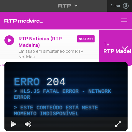
Entrar
RTP Notícias (RTP
NO AR
TV
Madeira)
RTP Madei
Emissão em simultâneo com RTP
Notícias
ERRO
204
HLS.JS FATAL ERROR - NETWORK
ERROR
ESTE CONTEÚDO ESTÁ NESTE
MOMENTO INDISPONÍVEL