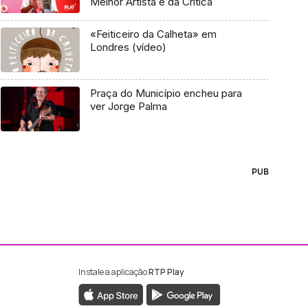
Melhor Artista e da Crítica
«Feiticeiro da Calheta» em
Londres (vídeo)
Praça do Município encheu para
ver Jorge Palma
PUB
Instale a aplicação
RTP Play
ebook da RTP Madeira
nstagram da RTP Madeira