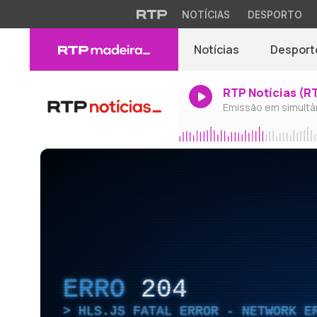
NOTÍCIAS
DESPORTO
Notícias
Desport
RTP Notícias (R
Emissão em simultâ
ERRO
204
HLS.JS FATAL ERROR - NETWORK E