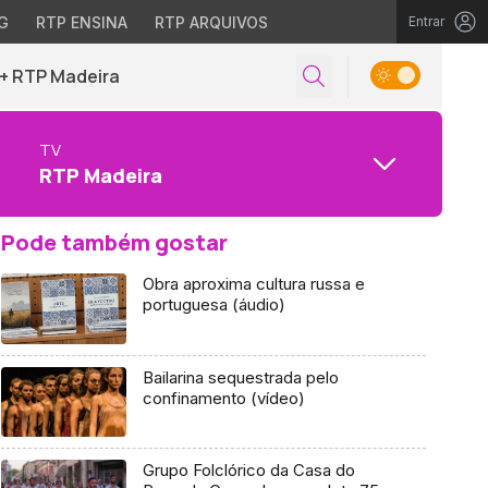
G
RTP ENSINA
RTP ARQUIVOS
Entrar
+ RTP Madeira
TV
RTP Madeira
Pode também gostar
Obra aproxima cultura russa e
portuguesa (áudio)
Bailarina sequestrada pelo
confinamento (vídeo)
Grupo Folclórico da Casa do