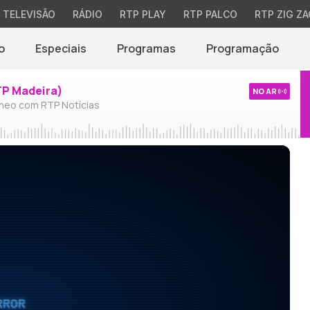
TELEVISÃO
RÁDIO
RTP PLAY
RTP PALCO
RTP ZIG ZA
o
Especiais
Programas
Programação
TP Madeira)
NO AR
neo com RTP Notícias
RROR