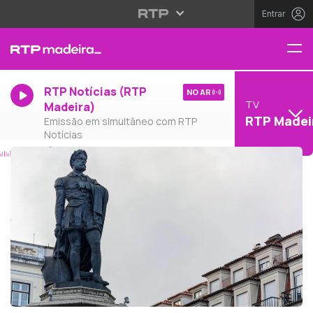
Entrar
RTP Notícias (RTP
NO AR
TV
Madeira)
RTP Madei
Emissão em simultâneo com RTP
Notícias