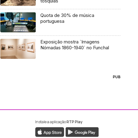
tosquias
Quota de 30% de música
portuguesa
Exposição mostra `Imagens
Nómadas 1860-1940` no Funchal
PUB
Instale a aplicação
RTP Play
ebook da RTP Madeira
nstagram da RTP Madeira