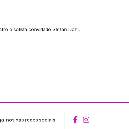
ro e solista convidado Stefan Dohr.
Aceder ao Fac
Aceder ao I
ga-nos nas redes sociais