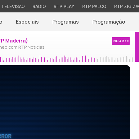
TELEVISÃO
RÁDIO
RTP PLAY
RTP PALCO
RTP ZIG ZA
o
Especiais
Programas
Programação
TP Madeira)
NO AR
neo com RTP Notícias
RROR