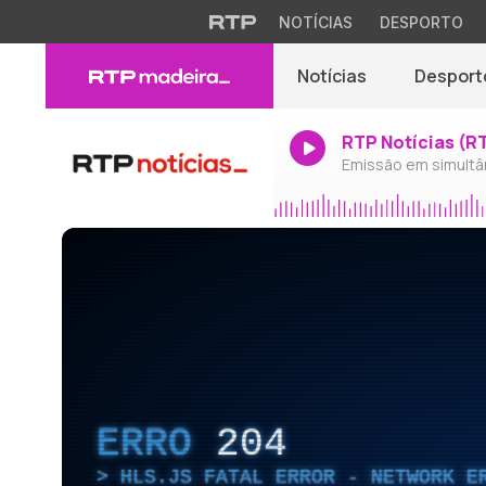
NOTÍCIAS
DESPORTO
Notícias
Desport
RTP Notícias (R
Emissão em simultâ
ERRO
204
HLS.JS FATAL ERROR - NETWORK E