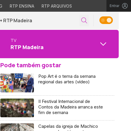
G
RTP ENSINA
RTP ARQUIVOS
Entrar
+ RTP Madeira
TV
RTP Madeira
Pode também gostar
Pop Art é o tema da semana
regional das artes (vídeo)
II Festival Internacional de
Contos da Madeira arranca este
fim de semana
Capelas da igreja de Machico