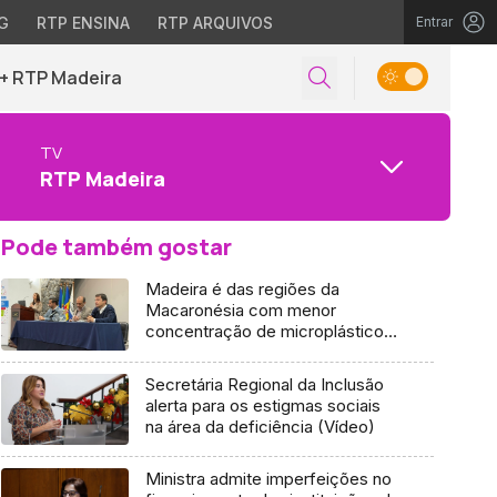
G
RTP ENSINA
RTP ARQUIVOS
Entrar
+ RTP Madeira
TV
RTP Madeira
Pode também gostar
Madeira é das regiões da
Macaronésia com menor
concentração de microplásticos
no mar (áudio)
Secretária Regional da Inclusão
alerta para os estigmas sociais
na área da deficiência (Vídeo)
Ministra admite imperfeições no