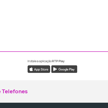
Instale a aplicação
RTP Play
ebook da RTP Madeira
nstagram da RTP Madeira
 Telefones