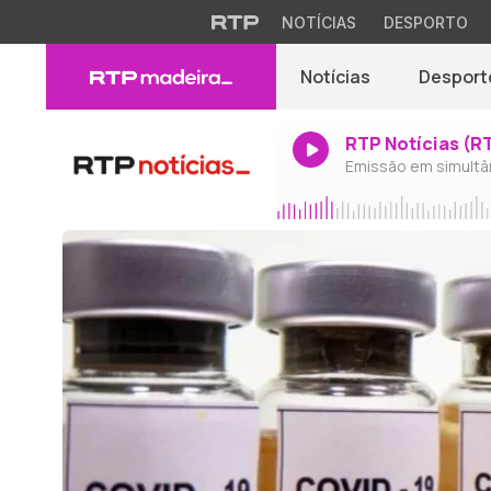
NOTÍCIAS
DESPORTO
Notícias
Desport
RTP Notícias (R
Emissão em simultâ