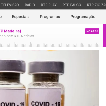
TELEVISÃO
RÁDIO
RTP PLAY
RTP PALCO
RTP ZIG ZA
o
Especiais
Programas
Programação
TP Madeira)
NO AR
neo com RTP Notícias