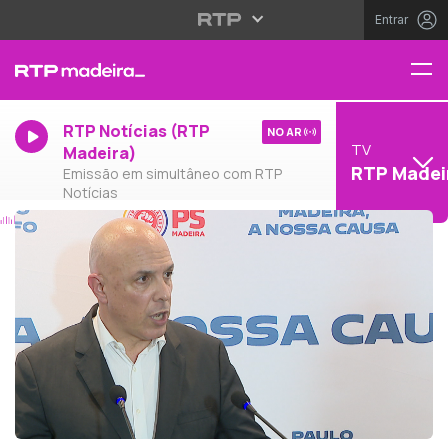
Entrar
RTP Notícias (RTP
NO AR
TV
Madeira)
RTP Madei
Emissão em simultâneo com RTP
Notícias