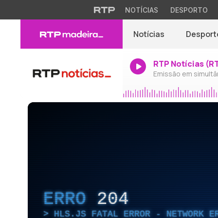
NOTÍCIAS
DESPORTO
Notícias
Desport
RTP Notícias (R
Emissão em simultâ
ERRO
204
HLS.JS FATAL ERROR - NETWORK E