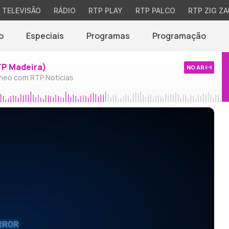
TELEVISÃO
RÁDIO
RTP PLAY
RTP PALCO
RTP ZIG ZA
o
Especiais
Programas
Programação
TP Madeira)
NO AR
neo com RTP Notícias
RROR