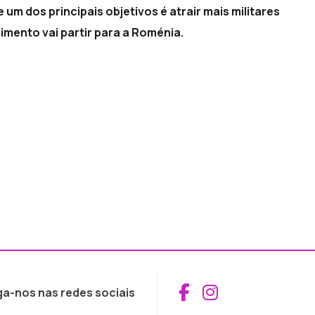
m dos principais objetivos é atrair mais militares
imento vai partir para a Roménia.
Aceder ao Fac
Aceder ao I
ga-nos nas redes sociais