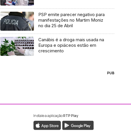
PSP emite parecer negativo para
manifestações no Martim Moniz
no dia 25 de Abril
Canábis é a droga mais usada na
Europa e opiáceos estão em
crescimento
PUB
Instale a aplicação
RTP Play
ebook da RTP Madeira
nstagram da RTP Madeira