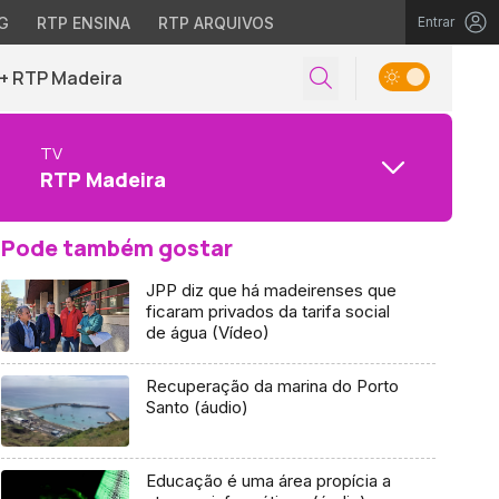
G
RTP ENSINA
RTP ARQUIVOS
Entrar
+ RTP Madeira
TV
RTP Madeira
Pode também gostar
JPP diz que há madeirenses que
ficaram privados da tarifa social
de água (Vídeo)
Recuperação da marina do Porto
Santo (áudio)
Educação é uma área propícia a