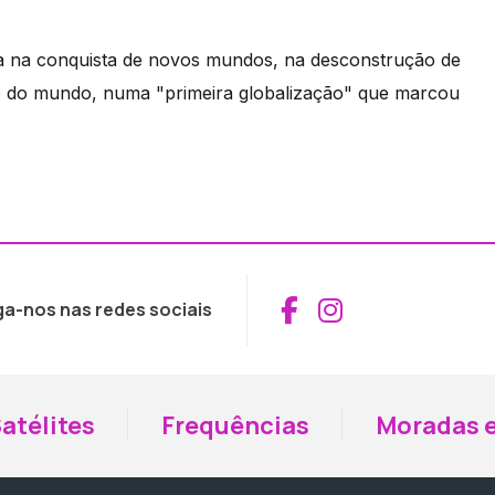
a na conquista de novos mundos, na desconstrução de
o do mundo, numa "primeira globalização" que marcou
Aceder ao Fac
Aceder ao I
ga-nos nas redes sociais
atélites
Frequências
Moradas e