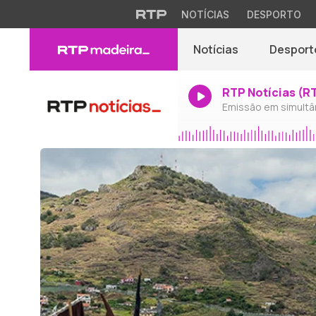
NOTÍCIAS
DESPORTO
Notícias
Desport
RTP Notícias (R
Emissão em simultâ