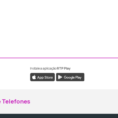
Instale a aplicação
RTP Play
ebook da RTP Madeira
nstagram da RTP Madeira
 Telefones