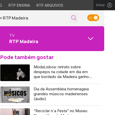
G
RTP ENSINA
RTP ARQUIVOS
Entrar
+ RTP Madeira
TV
RTP Madeira
Pode também gostar
ModaLisboa: retrato sobre
despejos na cidade em dia em
que bordado da Madeira ganhou
asas
Dia da Assembleia homenageia
grandes músicos madeirenses
(áudio)
“Reciclar n`a Festa” no Museu