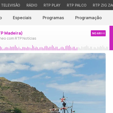
TELEVISÃO
RÁDIO
RTP PLAY
RTP PALCO
RTP ZIG ZA
o
Especiais
Programas
Programação
TP Madeira)
NO AR
neo com RTP Notícias