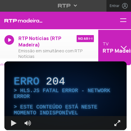
Entrar
RTP Notícias (RTP
NO AR
TV
Madeira)
RTP Madei
Emissão em simultâneo com RTP
Notícias
ERRO
204
HLS.JS FATAL ERROR - NETWORK
ERROR
ESTE CONTEÚDO ESTÁ NESTE
MOMENTO INDISPONÍVEL