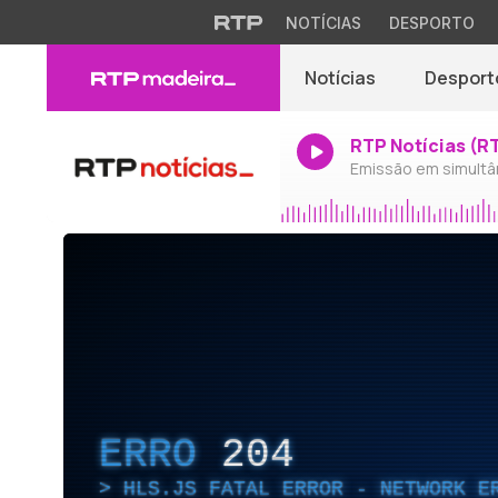
NOTÍCIAS
DESPORTO
Notícias
Desport
RTP Notícias (R
Emissão em simultâ
ERRO
204
HLS.JS FATAL ERROR - NETWORK E