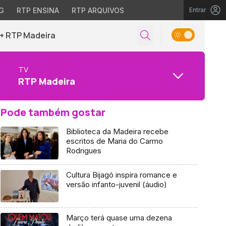
G
RTP ENSINA
RTP ARQUIVOS
Entrar
+ RTP Madeira
TV
RTP Madeira
Pode também gostar
Biblioteca da Madeira recebe
escritos de Maria do Carmo
Rodrigues
Cultura Bijagó inspira romance e
versão infanto-juvenil (áudio)
Março terá quase uma dezena