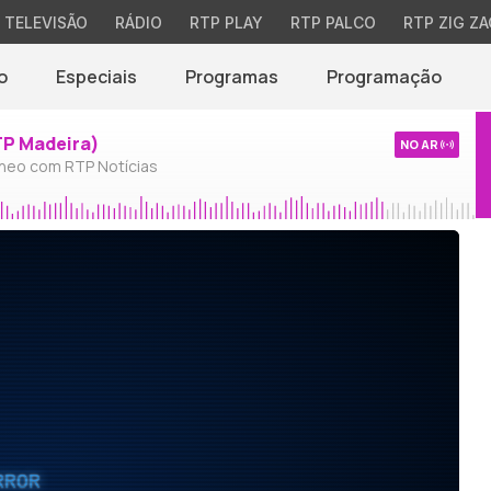
TELEVISÃO
RÁDIO
RTP PLAY
RTP PALCO
RTP ZIG ZA
o
Especiais
Programas
Programação
TP Madeira)
NO AR
neo com RTP Notícias
RROR