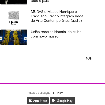
todo o país
MUDAS e Museu Henrique e
Francisco Franco integram Rede
de Arte Contemporânea (áudio)
União recorda historial do clube
com novo museu
PUB
Instale a aplicação
RTP Play
ebook da RTP Madeira
nstagram da RTP Madeira