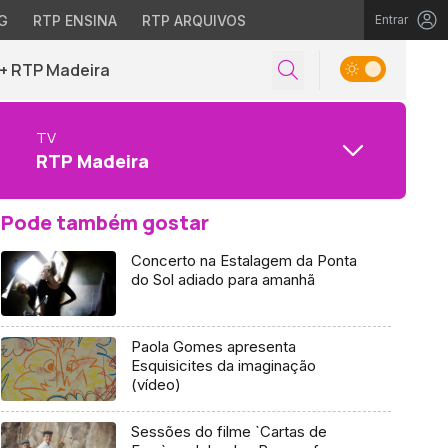
G
RTP ENSINA
RTP ARQUIVOS
Entrar
+ RTP Madeira
TV
RTP Madeira
Pode também gostar
Concerto na Estalagem da Ponta
do Sol adiado para amanhã
Paola Gomes apresenta
Esquisicites da imaginação
(vídeo)
Sessões do filme `Cartas de