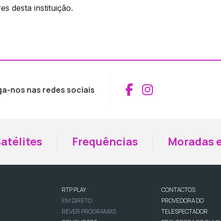
es desta instituição.
Aceder ao Fac
Aceder ao I
ga-nos nas redes sociais
atélites
Frequências
Moradas e
RTP PLAY
CONTACTOS
EM DIRETO
PROVEDORA DO
REVER PROGRAMAS
TELESPECTADOR