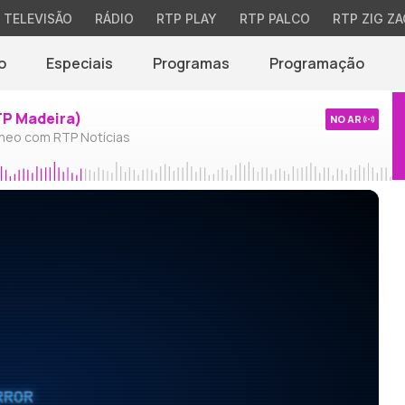
TELEVISÃO
RÁDIO
RTP PLAY
RTP PALCO
RTP ZIG ZA
o
Especiais
Programas
Programação
TP Madeira)
NO AR
neo com RTP Notícias
RROR