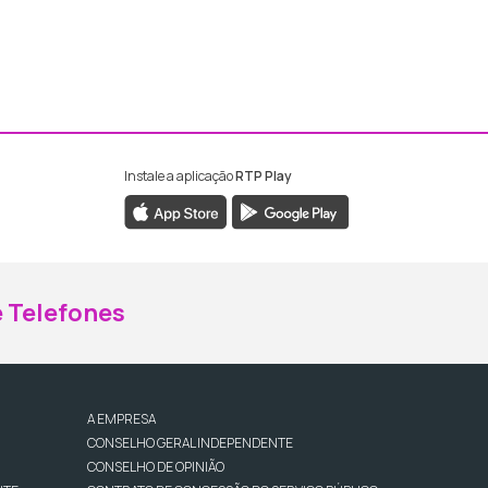
Instale a aplicação
RTP Play
ebook da RTP Madeira
nstagram da RTP Madeira
 Telefones
A EMPRESA
CONSELHO GERAL INDEPENDENTE
CONSELHO DE OPINIÃO