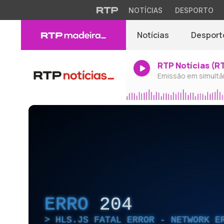
NOTÍCIAS
DESPORTO
Notícias
Desport
RTP Notícias (R
Emissão em simultâ
ERRO
204
HLS.JS FATAL ERROR - NETWORK E