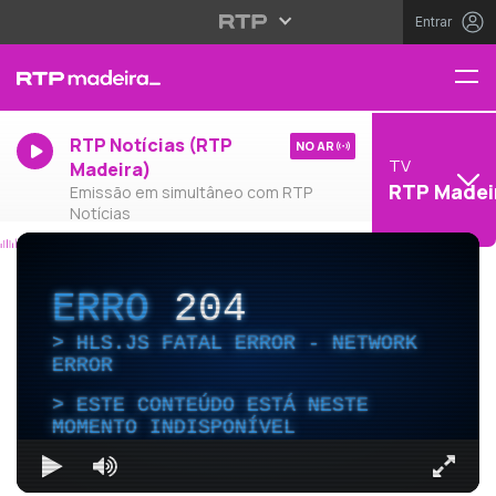
Entrar
RTP Notícias (RTP
NO AR
TV
Madeira)
RTP Madei
Emissão em simultâneo com RTP
Notícias
ERRO
204
HLS.JS FATAL ERROR - NETWORK
ERROR
ESTE CONTEÚDO ESTÁ NESTE
MOMENTO INDISPONÍVEL