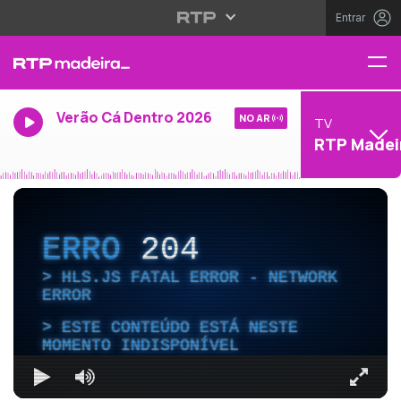
Entrar
Verão Cá Dentro 2026
NO AR
TV
RTP Madei
ERRO
204
HLS.JS FATAL ERROR - NETWORK
ERROR
ESTE CONTEÚDO ESTÁ NESTE
MOMENTO INDISPONÍVEL