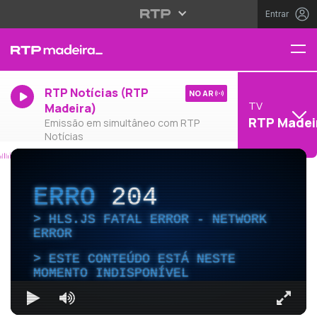
Entrar
RTP Notícias (RTP
NO AR
TV
Madeira)
RTP Madei
Emissão em simultâneo com RTP
Notícias
ERRO
204
HLS.JS FATAL ERROR - NETWORK
ERROR
ESTE CONTEÚDO ESTÁ NESTE
MOMENTO INDISPONÍVEL