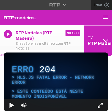
Entrar
RTP Notícias (RTP
NO AR
TV
Madeira)
RTP Madei
Emissão em simultâneo com RTP
Notícias
ERRO
204
HLS.JS FATAL ERROR - NETWORK
ERROR
ESTE CONTEÚDO ESTÁ NESTE
MOMENTO INDISPONÍVEL