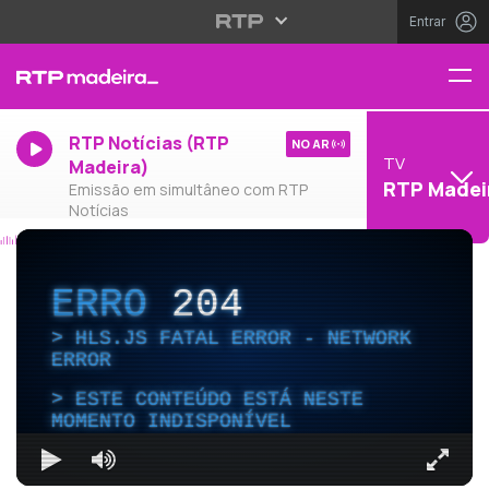
Entrar
RTP Notícias (RTP
NO AR
TV
Madeira)
RTP Madei
Emissão em simultâneo com RTP
Notícias
ERRO
204
HLS.JS FATAL ERROR - NETWORK
ERROR
ESTE CONTEÚDO ESTÁ NESTE
MOMENTO INDISPONÍVEL