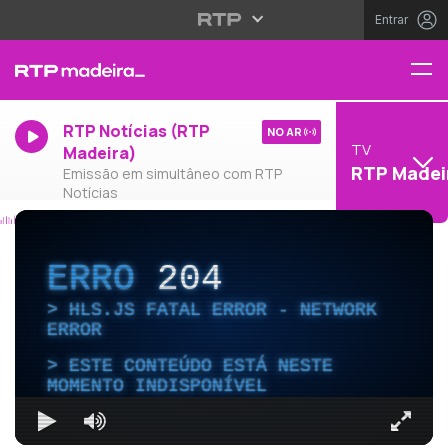
Entrar
RTP Notícias (RTP
NO AR
TV
Madeira)
RTP Madei
Emissão em simultâneo com RTP
Notícias
ERRO
204
HLS.JS FATAL ERROR - NETWORK
ERROR
ESTE CONTEÚDO ESTÁ NESTE
MOMENTO INDISPONÍVEL