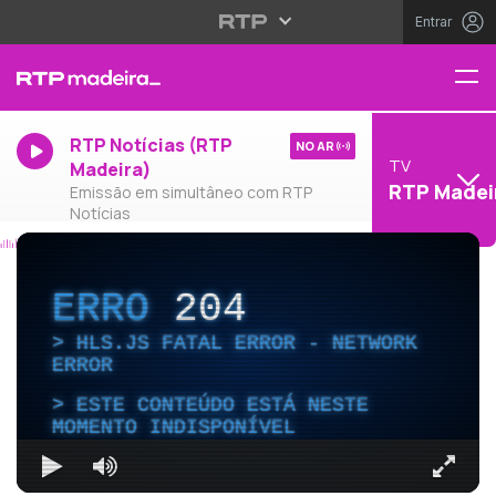
Entrar
RTP Notícias (RTP
NO AR
TV
Madeira)
RTP Madei
Emissão em simultâneo com RTP
Notícias
ERRO
204
HLS.JS FATAL ERROR - NETWORK
ERROR
ESTE CONTEÚDO ESTÁ NESTE
MOMENTO INDISPONÍVEL