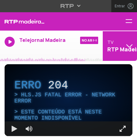
Entrar
Telejornal Madeira
NO AR
TV
RTP Madei
ERRO
204
HLS.JS FATAL ERROR - NETWORK
ERROR
ESTE CONTEÚDO ESTÁ NESTE
MOMENTO INDISPONÍVEL