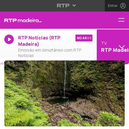
Entrar
RTP Notícias (RTP
NO AR
TV
Madeira)
RTP Madei
Emissão em simultâneo com RTP
Notícias