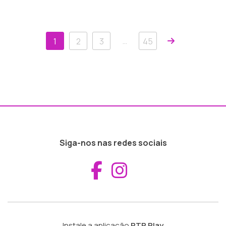
Próxima
…
1
2
3
45
Siga-nos nas redes sociais
Aceder ao Fac
Aceder ao I
Instale a aplicação
RTP Play