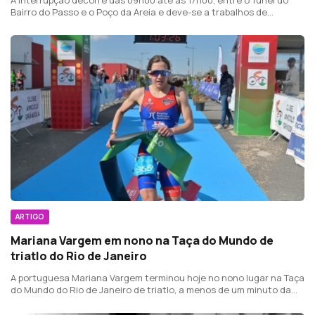
A interrupção decorre das 09h00 até às 17h00, entre o Túnel do
Bairro do Passo e o Poço da Areia e deve-se a trabalhos de
remoção de blocos rochosos na escarpa sobranceira ao túnel.
ARTIGO
Mariana Vargem em nono na Taça do Mundo de
triatlo do Rio de Janeiro
A portuguesa Mariana Vargem terminou hoje no nono lugar na Taça
do Mundo do Rio de Janeiro de triatlo, a menos de um minuto da
vencedora, a eslovaca Zuzana Michailickova.