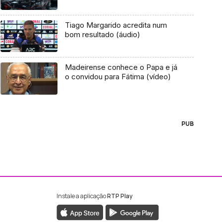
Tiago Margarido acredita num
bom resultado (áudio)
Madeirense conhece o Papa e já
o convidou para Fátima (vídeo)
PUB
Instale a aplicação
RTP Play
ebook da RTP Madeira
nstagram da RTP Madeira