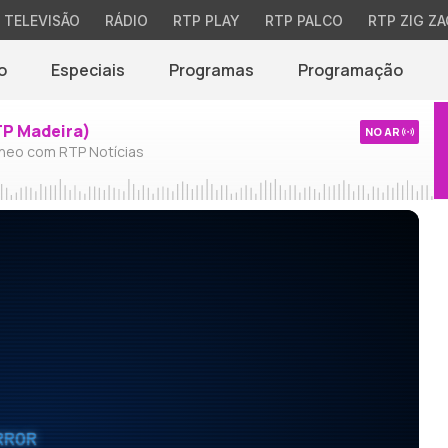
TELEVISÃO
RÁDIO
RTP PLAY
RTP PALCO
RTP ZIG ZA
o
Especiais
Programas
Programação
TP Madeira)
NO AR
neo com RTP Notícias
RROR