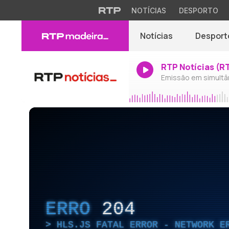
NOTÍCIAS
DESPORTO
Notícias
Desport
RTP Notícias (R
Emissão em simultâ
ERRO
204
HLS.JS FATAL ERROR - NETWORK E