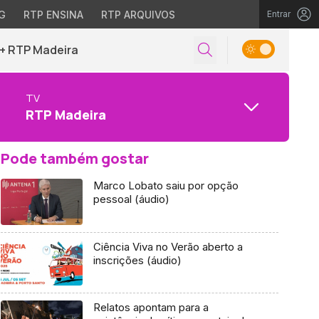
G
RTP ENSINA
RTP ARQUIVOS
Entrar
+ RTP Madeira
TV
RTP Madeira
Pode também gostar
Marco Lobato saiu por opção
pessoal (áudio)
Ciência Viva no Verão aberto a
inscrições (áudio)
Relatos apontam para a