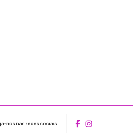
Aceder ao Fac
Aceder ao I
ga-nos nas redes sociais