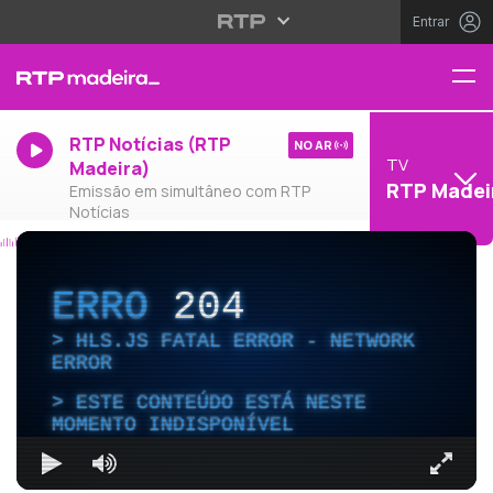
Entrar
RTP Notícias (RTP
NO AR
TV
Madeira)
RTP Madei
Emissão em simultâneo com RTP
Notícias
ERRO
204
HLS.JS FATAL ERROR - NETWORK
ERROR
ESTE CONTEÚDO ESTÁ NESTE
MOMENTO INDISPONÍVEL