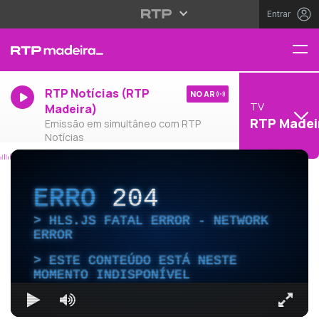
Entrar
RTP Notícias (RTP
NO AR
TV
Madeira)
RTP Madei
Emissão em simultâneo com RTP
Notícias
ERRO
204
HLS.JS FATAL ERROR - NETWORK
ERROR
ESTE CONTEÚDO ESTÁ NESTE
MOMENTO INDISPONÍVEL