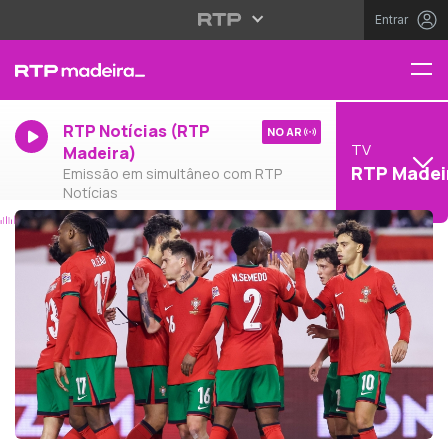
Entrar
RTP Notícias (RTP
NO AR
TV
Madeira)
RTP Madei
Emissão em simultâneo com RTP
Notícias