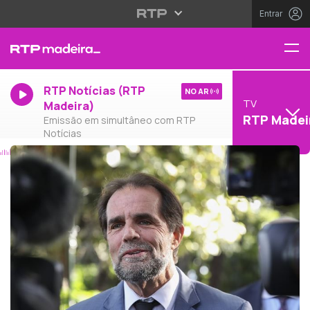
Entrar
RTP Notícias (RTP
NO AR
TV
Madeira)
RTP Madei
Emissão em simultâneo com RTP
Notícias