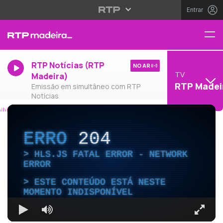
Entrar
RTP Notícias (RTP
NO AR
TV
Madeira)
RTP Madei
Emissão em simultâneo com RTP
Notícias
ERRO
204
HLS.JS FATAL ERROR - NETWORK
ERROR
ESTE CONTEÚDO ESTÁ NESTE
MOMENTO INDISPONÍVEL